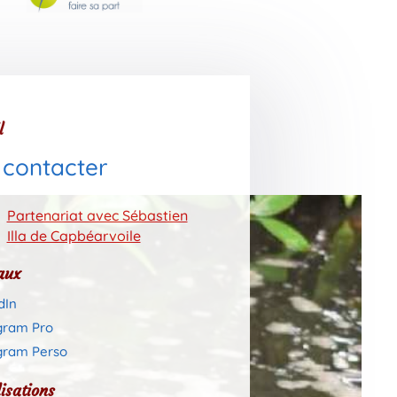
l
 contacter
Partenariat avec Sébastien
Illa de Capbéarvoile
aux
dIn
gram Pro
gram Perso
isations