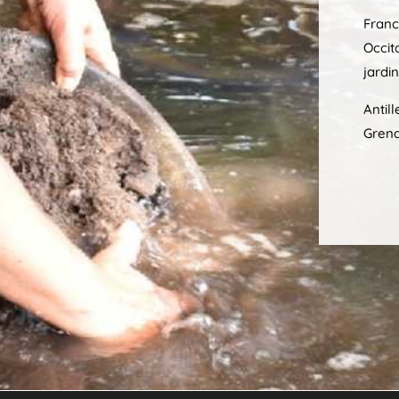
Franc
Occita
jardi
Antil
Grena