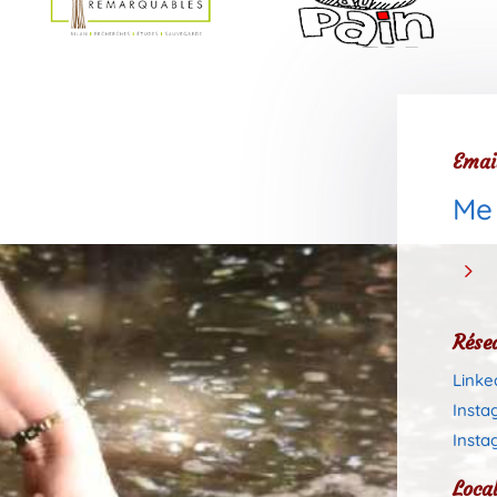
Emai
Me
5
Rése
Linke
Insta
Insta
Local