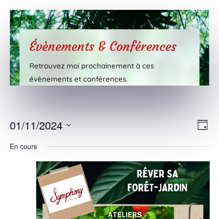
Évènements & Conférences
Retrouvez moi prochainement à ces
évènements et conférences.
Nav
Nav
01/11/2024
Jour
de
par
Sélectionnez
vue
En cours
cons
une
Évè
date.