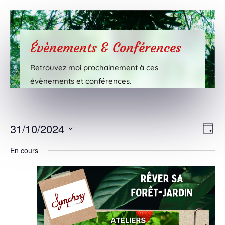
Évènements & Conférences
Retrouvez moi prochainement à ces
évènements et conférences.
Nav
Nav
31/10/2024
Jour
de
par
Sélectionnez
vue
En cours
cons
une
Évè
date.