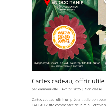
Cartes cadeau, offrir utile
par
emmanuelle
|
Avr 22, 2025
|
Non classé
Cartes cadeau, offrir un présent utile bon pou
CADEAU Visite commentée de la mini Forêt-Jardi