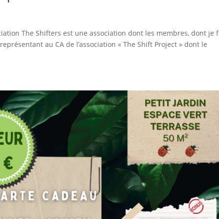
iation The Shifters est une association dont les membres, dont je f
représentant au CA de l’association « The Shift Project » dont le