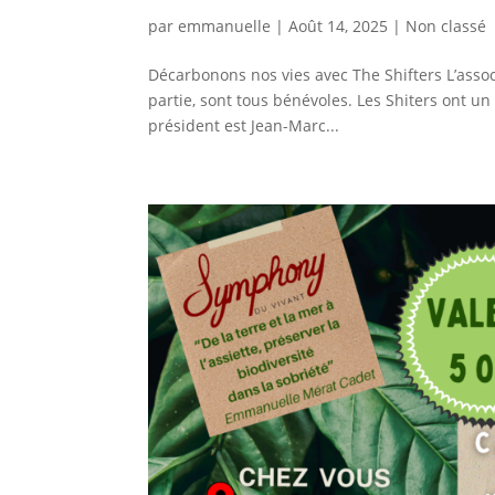
par
emmanuelle
|
Août 14, 2025
|
Non classé
Décarbonons nos vies avec The Shifters L’assoc
partie, sont tous bénévoles. Les Shiters ont un 
président est Jean-Marc...