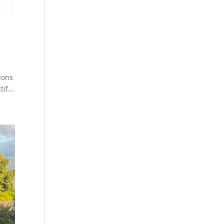
ions
if...