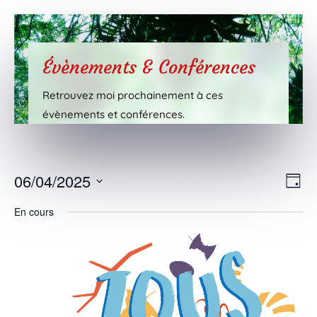
Évènements & Conférences
Retrouvez moi prochainement à ces
évènements et conférences.
Nav
Nav
06/04/2025
Jour
de
par
Sélectionnez
vue
En cours
cons
une
Évè
date.