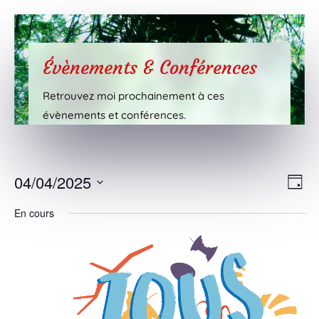
Évènements & Conférences
Retrouvez moi prochainement à ces
évènements et conférences.
Nav
Nav
04/04/2025
Jour
de
par
Sélectionnez
vue
En cours
cons
une
Évè
date.