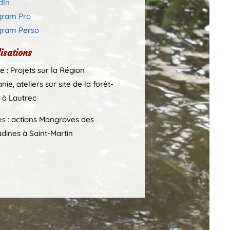
dIn
gram Pro
gram Perso
isations
e : Projets sur la Région
nie, ateliers sur site de la forêt-
n à Lautrec
les : actions Mangroves des
dines à Saint-Martin