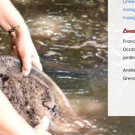
Linke
Insta
Insta
Local
Franc
Occita
jardi
Antil
Grena