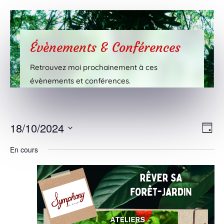
Évènements & Conférences
Retrouvez moi prochainement à ces
évènements et conférences.
Nav
Nav
18/10/2024
Jour
de
par
Sélectionnez
vue
En cours
cons
une
Évè
date.