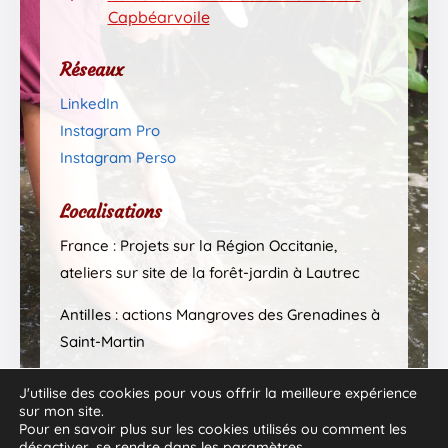
Capbéarvoile
Réseaux
LinkedIn
Instagram Pro
Instagram Perso
Localisations
France : Projets sur la Région Occitanie,
ateliers sur site de la forêt-jardin à Lautrec
Antilles : actions Mangroves des Grenadines à
Saint-Martin
J'utilise des cookies pour vous offrir la meilleure expérience
sur mon site.
Pour en savoir plus sur les cookies utilisés ou comment les
désactiver, se rendre dans les
paramètres
.